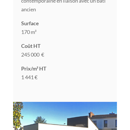
contemporaine en liaison avec un bâti
ancien
Surface
170 m²
Coût HT
245 000 €
Prix/m² HT
1 441 €